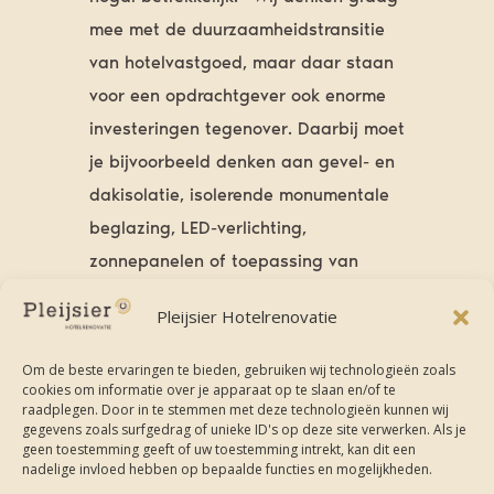
mee met de duurzaamheidstransitie
van hotelvastgoed, maar daar staan
voor een opdrachtgever ook enorme
investeringen tegenover. Daarbij moet
je bijvoorbeeld denken aan gevel- en
dakisolatie, isolerende monumentale
beglazing, LED-verlichting,
zonnepanelen of toepassing van
slimme klimaatbeheersing. Hoe
Pleijsier Hotelrenovatie
kunnen we het gebouwbeheersysteem
zo ontwerpen dat de energienota
Om de beste ervaringen te bieden, gebruiken wij technologieën zoals
cookies om informatie over je apparaat op te slaan en/of te
omlaag gaat, maar het comfort
raadplegen. Door in te stemmen met deze technologieën kunnen wij
behouden blijft? Ook hierin denken we
gegevens zoals surfgedrag of unieke ID's op deze site verwerken. Als je
geen toestemming geeft of uw toestemming intrekt, kan dit een
graag mee en bieden we een
nadelige invloed hebben op bepaalde functies en mogelijkheden.
scenario, passend bij het hotel. Net