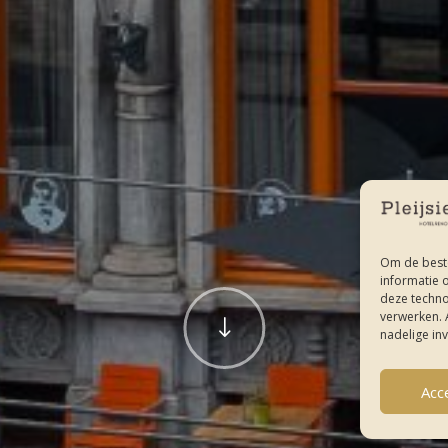
Om de beste
informatie 
deze techno
verwerken. 
"
nadelige in
Acc